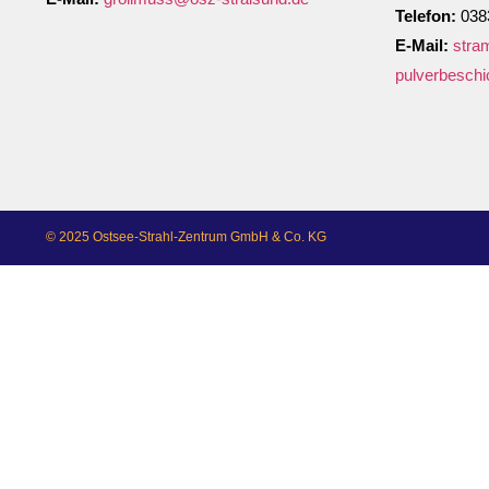
Telefon:
0383
E-Mail:
stra
pulverbesch
© 2025 Ostsee-Strahl-Zentrum GmbH & Co. KG